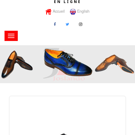
EN LIGNE
Accueil
English
Toggle
navigation