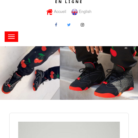
EN LIGNE
Accueil
English
Toggle
navigation