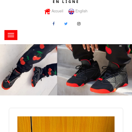
EN LIGNE
Accueil
English
Toggle
navigation