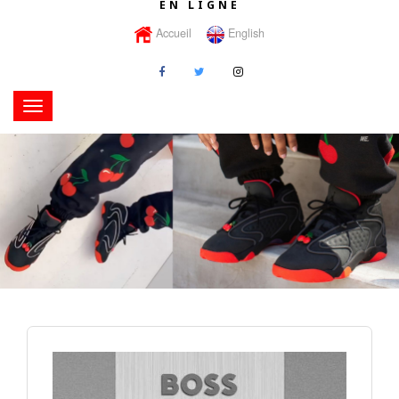
EN LIGNE
Accueil
English
Toggle
navigation