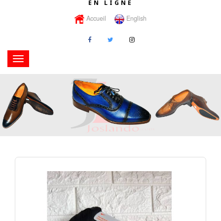
EN LIGNE
Accueil
English
Toggle
navigation