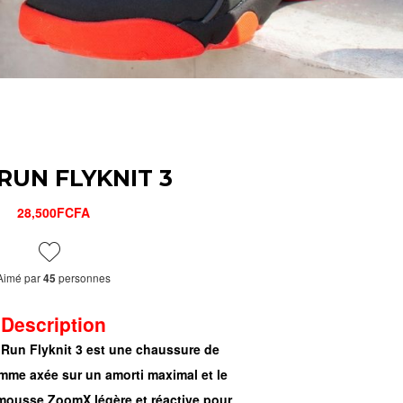
 RUN FLYKNIT 3
28,500FCFA
Aimé par
personnes
45
Description
e Run Flyknit 3 est une chaussure de
mme axée sur un amorti maximal et le
a mousse ZoomX légère et réactive pour