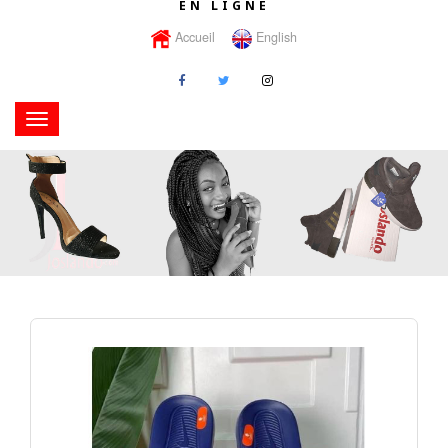
EN LIGNE
Accueil
English
Toggle
navigation