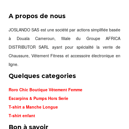
A propos de nous
YEEZY SA...
12,900FCFA
JOSLANDO SAS est une société par actions simplifiée basée
à Douala Cameroun, filiale du Groupe AFRICA
Commander
DISTRIBUTOR SARL ayant pour spécialité la vente de
Chaussure, Vêtement Fitness et accessoire électronique en
ligne.
Quelques categories
Roro Chic Boutique Vêtement Femme
Escarpins & Pumps Hors Serie
T-shirt a Manche Longue
T-shirt enfant
Bon à savoir